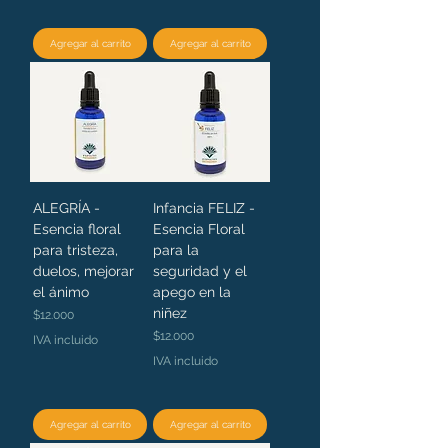
Agregar al carrito
Agregar al carrito
ALEGRÍA -
Infancia FELIZ -
Esencia floral
Esencia Floral
para tristeza,
para la
duelos, mejorar
seguridad y el
el ánimo
apego en la
niñez
Precio
$12.000
Precio
$12.000
IVA incluido
IVA incluido
Agregar al carrito
Agregar al carrito