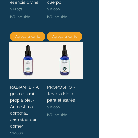
esencia divina
cuerpo
Precio
Precio
$18.975
$12.000
IVA incluido
IVA incluido
Agregar al carrito
Agregar al carrito
RADIANTE - A
PROPÓSITO -
gusto en mi
Terapia Floral
propia piel -
para el estrés
Autoestima
Precio
$12.000
corporal,
IVA incluido
ansiedad por
comer
Precio
$12.000