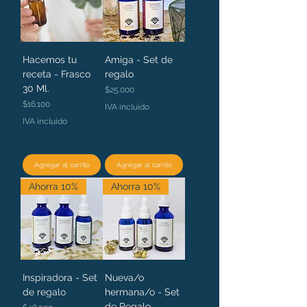
Hacemos tu
Amiga - Set de
receta - Frasco
regalo
30 Ml.
Precio
$25.000
Precio
$16.100
IVA incluido
IVA incluido
Agregar al carrito
Agregar al carrito
Ahorra 10%
Ahorra 10%
Inspiradora - Set
Nueva/o
de regalo
hermana/o - Set
de Regalo
Precio