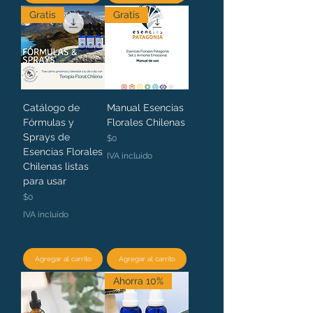
Gratis
Gratis
Catálogo de
Manual Esencias
Fórmulas y
Florales Chilenas
Sprays de
Precio
$0
Esencias Florales
IVA incluido
Chilenas listas
para usar
Precio
$0
IVA incluido
Agregar al carrito
Agregar al carrito
Ahorra 10%