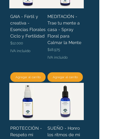
GAIA - Fértil y
MEDITACIÓN -
creativa -
Trae tu mente a
Esencias Florales
casa - Spray
Ciclo y Fertilidad
Floral para
Calmar la Mente
Precio
$12.000
Precio
$18.975
IVA incluido
IVA incluido
Agregar al carrito
Agregar al carrito
PROTECCIÓN -
SUEÑO - Honro
Respeto mi
los ritmos de mi