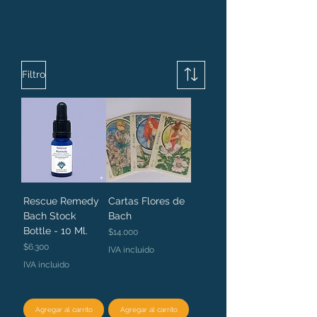
Filtro
Rescue Remedy
Cartas Flores de
Bach Stock
Bach
Bottle - 10 Ml.
Precio
$14.000
Precio
$6.300
IVA incluido
IVA incluido
Agregar al carrito
Agregar al carrito