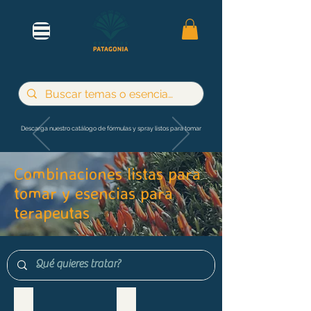
Descarga nuestro catálogo de fórmulas y spray listos para tomar
Combinaciones listas para
tomar y esencias para
terapeutas
Maternidad e infancia
Adultos y jóvenes