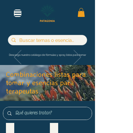
Descarga nuestro catálogo de fórmulas y spray listos para tomar
Combinaciones listas para
tomar y esencias para
terapeutas
Maternidad e infancia
Adultos y jóvenes