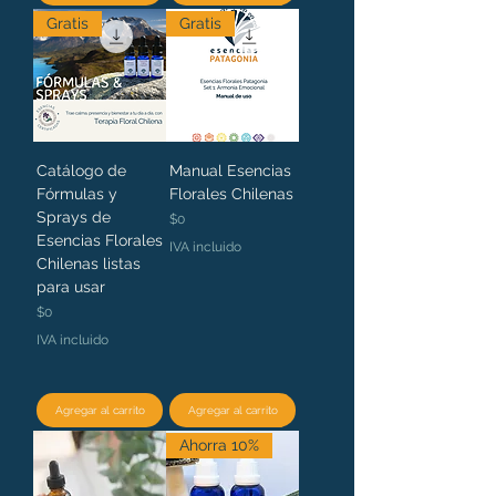
Gratis
Gratis
Catálogo de
Manual Esencias
Fórmulas y
Florales Chilenas
Sprays de
Precio
$0
Esencias Florales
IVA incluido
Chilenas listas
para usar
Precio
$0
IVA incluido
Agregar al carrito
Agregar al carrito
Ahorra 10%