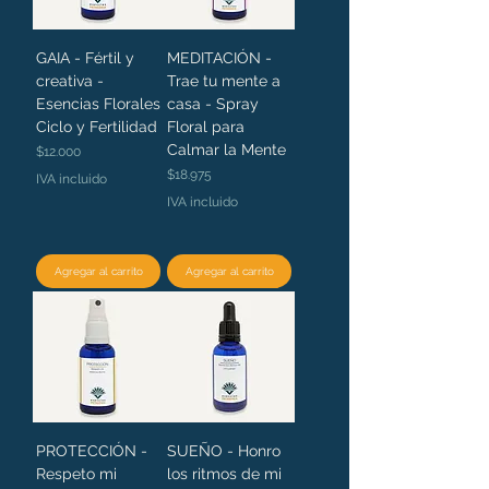
GAIA - Fértil y
MEDITACIÓN -
creativa -
Trae tu mente a
Esencias Florales
casa - Spray
Ciclo y Fertilidad
Floral para
Calmar la Mente
Precio
$12.000
Precio
$18.975
IVA incluido
IVA incluido
Agregar al carrito
Agregar al carrito
PROTECCIÓN -
SUEÑO - Honro
Respeto mi
los ritmos de mi