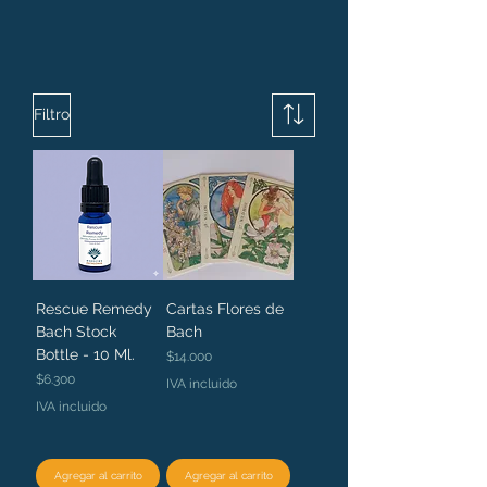
Filtro
Rescue Remedy
Cartas Flores de
Bach Stock
Bach
Bottle - 10 Ml.
Precio
$14.000
Precio
$6.300
IVA incluido
IVA incluido
Agregar al carrito
Agregar al carrito