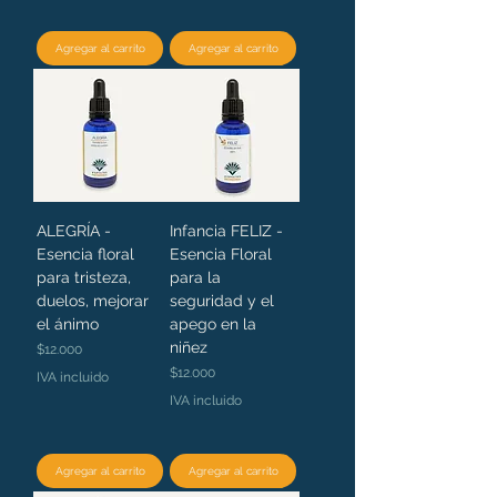
Agregar al carrito
Agregar al carrito
ALEGRÍA -
Infancia FELIZ -
Esencia floral
Esencia Floral
para tristeza,
para la
duelos, mejorar
seguridad y el
el ánimo
apego en la
niñez
Precio
$12.000
Precio
$12.000
IVA incluido
IVA incluido
Agregar al carrito
Agregar al carrito