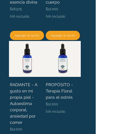
esencia divina
cuerpo
Precio
Precio
$18.975
$12.000
IVA incluido
IVA incluido
Agregar al carrito
Agregar al carrito
RADIANTE - A
PROPÓSITO -
gusto en mi
Terapia Floral
propia piel -
para el estrés
Autoestima
Precio
$12.000
corporal,
IVA incluido
ansiedad por
comer
Precio
$12.000