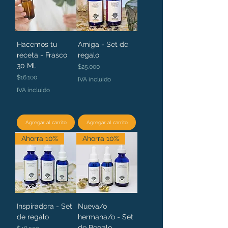
Hacemos tu
Amiga - Set de
receta - Frasco
regalo
30 Ml.
Precio
$25.000
Precio
$16.100
IVA incluido
IVA incluido
Agregar al carrito
Agregar al carrito
Ahorra 10%
Ahorra 10%
Inspiradora - Set
Nueva/o
de regalo
hermana/o - Set
de Regalo
Precio