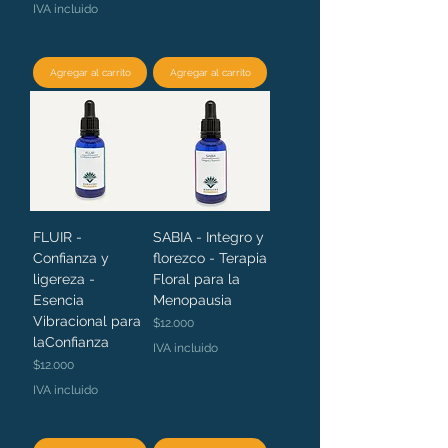
IVA incluido
Agregar al carrito
Agregar al carrito
FLUIR -
SABIA - Integro y
Confianza y
florezco - Terapia
ligereza -
Floral para la
Esencia
Menopausia
Vibracional para
Precio
$12.000
laConfianza
IVA incluido
Precio
$12.000
IVA incluido