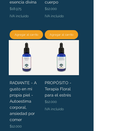
esencia divina
cuerpo
Precio
Precio
$18.975
$12.000
IVA incluido
IVA incluido
Agregar al carrito
Agregar al carrito
RADIANTE - A
PROPÓSITO -
gusto en mi
Terapia Floral
propia piel -
para el estrés
Autoestima
Precio
$12.000
corporal,
IVA incluido
ansiedad por
comer
Precio
$12.000