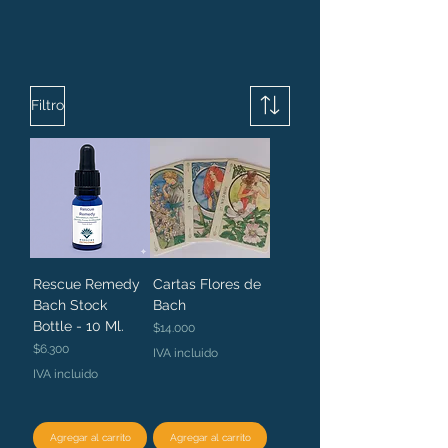
Filtro
Rescue Remedy
Cartas Flores de
Bach Stock
Bach
Bottle - 10 Ml.
Precio
$14.000
Precio
$6.300
IVA incluido
IVA incluido
Agregar al carrito
Agregar al carrito