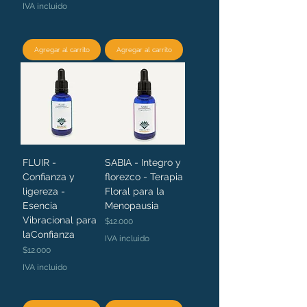
IVA incluido
Agregar al carrito
Agregar al carrito
FLUIR -
SABIA - Integro y
Confianza y
florezco - Terapia
ligereza -
Floral para la
Esencia
Menopausia
Vibracional para
Precio
$12.000
laConfianza
IVA incluido
Precio
$12.000
IVA incluido