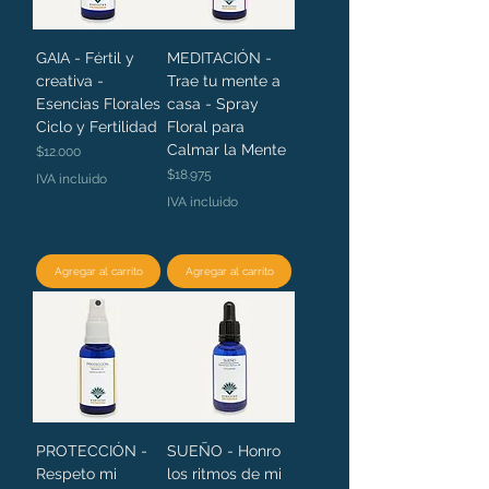
GAIA - Fértil y
MEDITACIÓN -
creativa -
Trae tu mente a
Esencias Florales
casa - Spray
Ciclo y Fertilidad
Floral para
Calmar la Mente
Precio
$12.000
Precio
$18.975
IVA incluido
IVA incluido
Agregar al carrito
Agregar al carrito
PROTECCIÓN -
SUEÑO - Honro
Respeto mi
los ritmos de mi