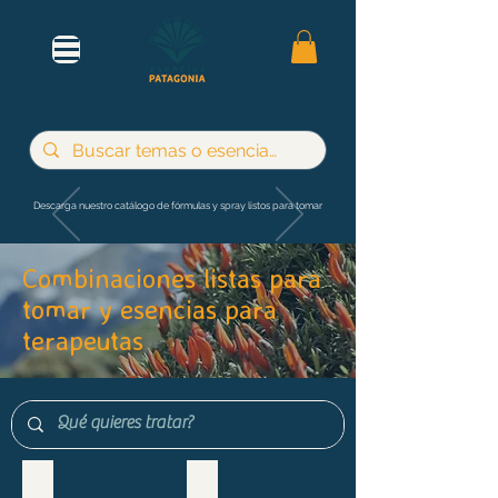
Descarga nuestro catálogo de fórmulas y spray listos para tomar
Combinaciones listas para
tomar y esencias para
terapeutas
Maternidad e infancia
Adultos y jóvenes