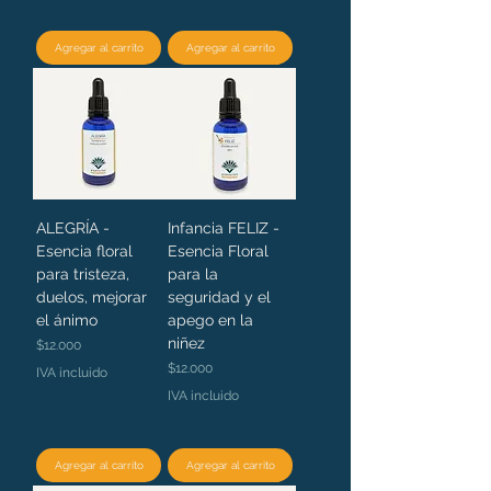
Agregar al carrito
Agregar al carrito
ALEGRÍA -
Infancia FELIZ -
Esencia floral
Esencia Floral
para tristeza,
para la
duelos, mejorar
seguridad y el
el ánimo
apego en la
niñez
Precio
$12.000
Precio
$12.000
IVA incluido
IVA incluido
Agregar al carrito
Agregar al carrito