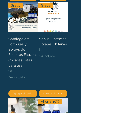
Gratis
Gratis
Catálogo de
Manual Esencias
Fórmulas y
Florales Chilenas
Sprays de
Precio
$0
Esencias Florales
IVA incluido
Chilenas listas
para usar
Precio
$0
IVA incluido
Agregar al carrito
Agregar al carrito
Ahorra 10%