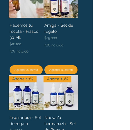
Hacemos tu
Amiga - Set de
receta - Frasco
regalo
30 Ml.
Precio
$25.000
Precio
$16.100
IVA incluido
IVA incluido
Agregar al carrito
Agregar al carrito
Ahorra 10%
Ahorra 10%
Inspiradora - Set
Nueva/o
de regalo
hermana/o - Set
de Regalo
Precio