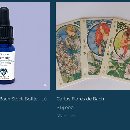
ach Stock Bottle - 10
Cartas Flores de Bach
Precio
$14.000
IVA incluido