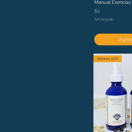
Manual Esencias 
Precio
$0
IVA incluido
Agrega
Ahorra 10%