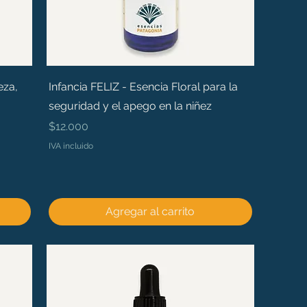
eza,
Infancia FELIZ - Esencia Floral para la
seguridad y el apego en la niñez
Precio
$12.000
IVA incluido
Agregar al carrito