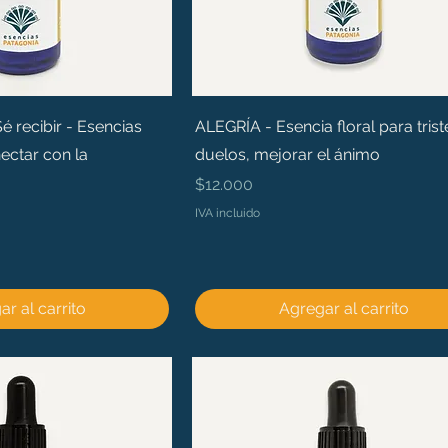
recibir - Esencias
ALEGRÍA - Esencia floral para trist
ectar con la
duelos, mejorar el ánimo
Precio
$12.000
IVA incluido
r al carrito
Agregar al carrito