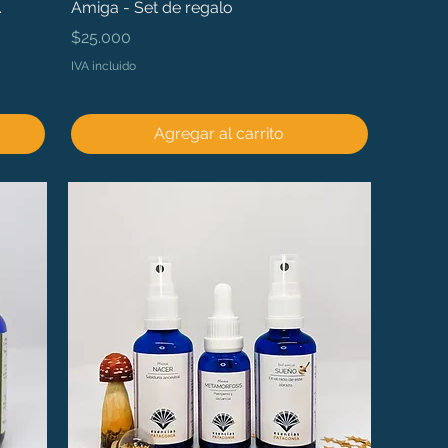
.
Amiga - Set de regalo
Precio
$25.000
IVA incluido
Agregar al carrito