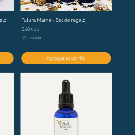
alo
Futura Mamá - Set de regalo
Precio
$48.500
IVA incluido
Agregar al carrito