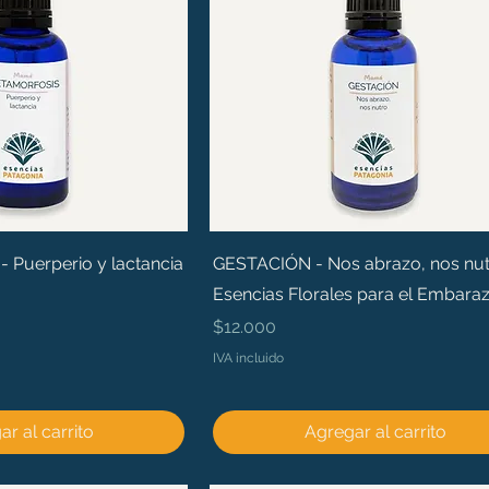
Puerperio y lactancia
GESTACIÓN - Nos abrazo, nos nut
Esencias Florales para el Embara
Precio
$12.000
IVA incluido
r al carrito
Agregar al carrito