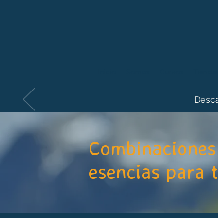
Inicio
Somos
Cursos
Tienda
Desca
Combinaciones 
esencias para 