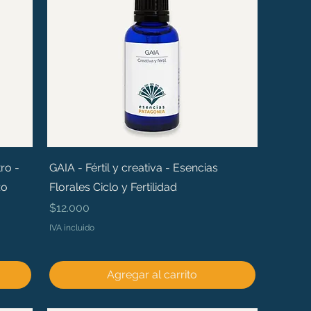
ro -
GAIA - Fértil y creativa - Esencias
zo
Florales Ciclo y Fertilidad
Precio
$12.000
IVA incluido
Agregar al carrito