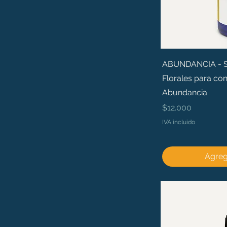
ABUNDANCIA - Sé 
Florales para con
Abundancia
Precio
$12.000
IVA incluido
Agrega