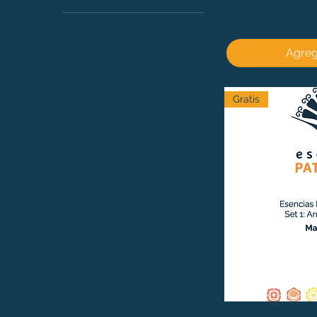
1º Chakra
2º Chakra
3º Chakra
Agrega
4º Chakra
5º Chakra
6º Chakra
Gratis
7º Chakra
Miedo
Soledad
Hiper sensibilidad a
influencias
Incertidumbre
Falta de interés por el
presente
Preocupación excesiva
por otros
Desaliento y
desesperación