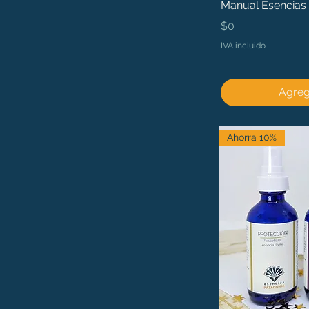
Manual Esencias 
Precio
$0
IVA incluido
Agrega
Ahorra 10%