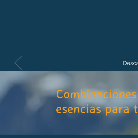
Inicio
Somos
Cursos
Tienda
Desca
Combinaciones 
esencias para 