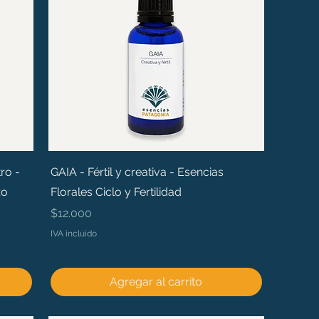
ro -
GAIA - Fértil y creativa - Esencias
zo
Florales Ciclo y Fertilidad
Precio
$12.000
IVA incluido
Agregar al carrito