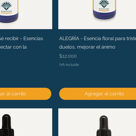
recibir - Esencias
ALEGRÍA - Esencia floral para trist
ectar con la
duelos, mejorar el ánimo
Precio
$12.000
IVA incluido
r al carrito
Agregar al carrito