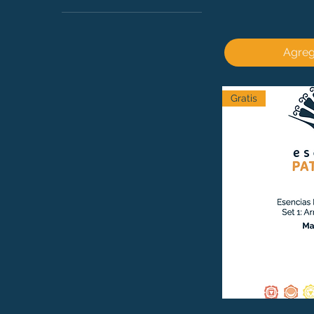
1º Chakra
2º Chakra
3º Chakra
Agrega
4º Chakra
5º Chakra
6º Chakra
Gratis
7º Chakra
Miedo
Soledad
Hiper sensibilidad a
influencias
Incertidumbre
Falta de interés por el
presente
Preocupación excesiva
por otros
Desaliento y
desesperación