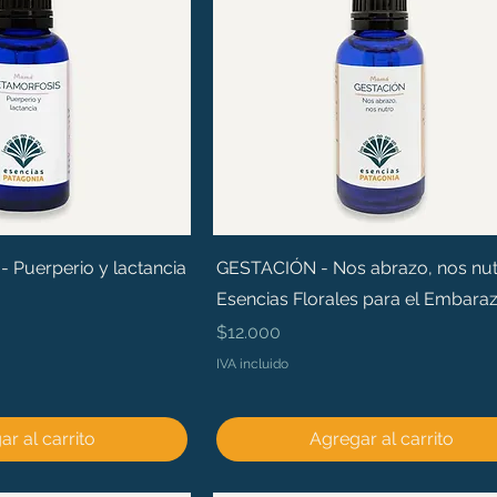
Puerperio y lactancia
GESTACIÓN - Nos abrazo, nos nut
Esencias Florales para el Embara
Precio
$12.000
IVA incluido
r al carrito
Agregar al carrito