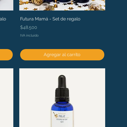
alo
Futura Mamá - Set de regalo
Precio
$48.500
IVA incluido
Agregar al carrito