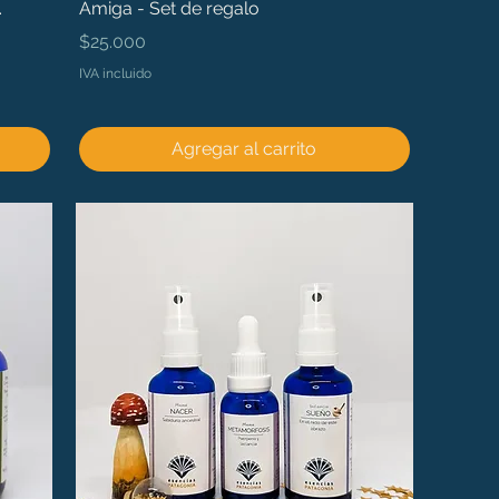
.
Amiga - Set de regalo
Precio
$25.000
IVA incluido
Agregar al carrito