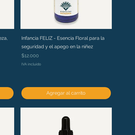
eza,
Infancia FELIZ - Esencia Floral para la
seguridad y el apego en la niñez
Precio
$12.000
IVA incluido
Agregar al carrito