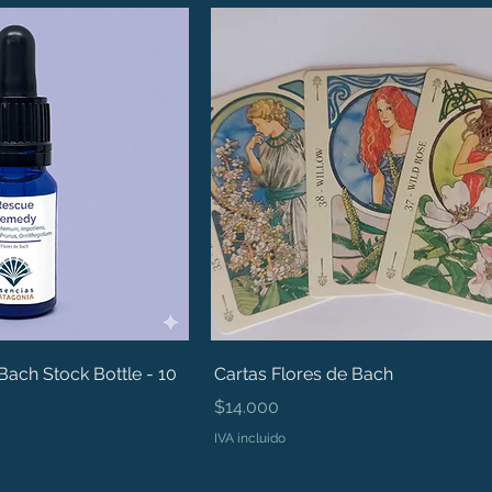
ach Stock Bottle - 10
Cartas Flores de Bach
Precio
$14.000
IVA incluido