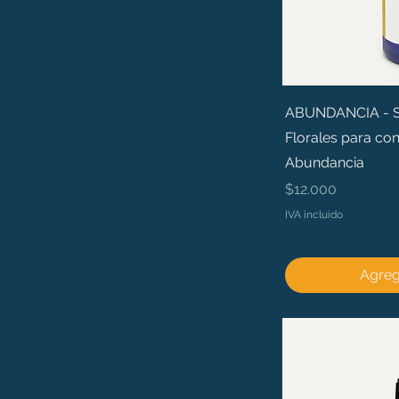
ABUNDANCIA - Sé 
Florales para con
Abundancia
Precio
$12.000
IVA incluido
Agrega