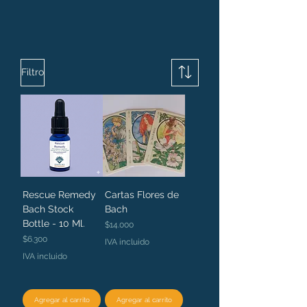
Filtro
Rescue Remedy
Cartas Flores de
Bach Stock
Bach
Bottle - 10 Ml.
Precio
$14.000
Precio
$6.300
IVA incluido
IVA incluido
Agregar al carrito
Agregar al carrito