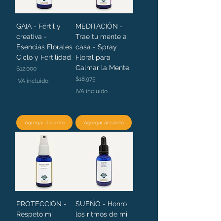
GAIA - Fértil y
MEDITACIÓN -
creativa -
Trae tu mente a
Esencias Florales
casa - Spray
Ciclo y Fertilidad
Floral para
Calmar la Mente
Precio
$12.000
Precio
$18.975
IVA incluido
IVA incluido
Agregar al carrito
Agregar al carrito
PROTECCIÓN -
SUEÑO - Honro
Respeto mi
los ritmos de mi