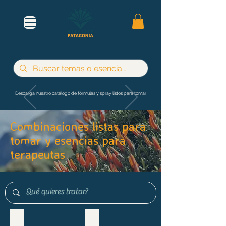
Descarga nuestro catálogo de fórmulas y spray listos para tomar
Combinaciones listas para
tomar y esencias para
terapeutas
Maternidad e infancia
Adultos y jóvenes