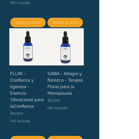
IVA incluido
Agregar al carrito
Agregar al carrito
FLUIR -
SABIA - Integro y
Confianza y
florezco - Terapia
ligereza -
Floral para la
Esencia
Menopausia
Vibracional para
Precio
$12.000
laConfianza
IVA incluido
Precio
$12.000
IVA incluido