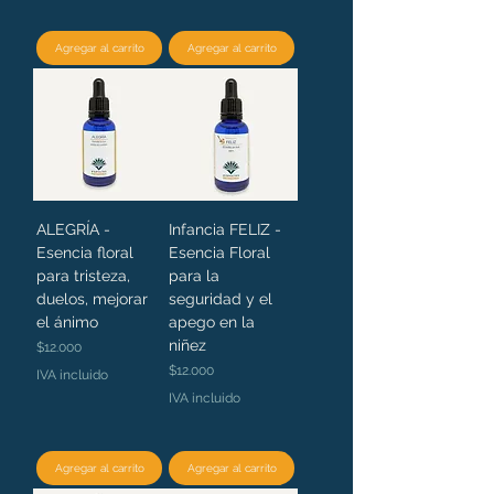
Agregar al carrito
Agregar al carrito
ALEGRÍA -
Infancia FELIZ -
Esencia floral
Esencia Floral
para tristeza,
para la
duelos, mejorar
seguridad y el
el ánimo
apego en la
niñez
Precio
$12.000
Precio
$12.000
IVA incluido
IVA incluido
Agregar al carrito
Agregar al carrito