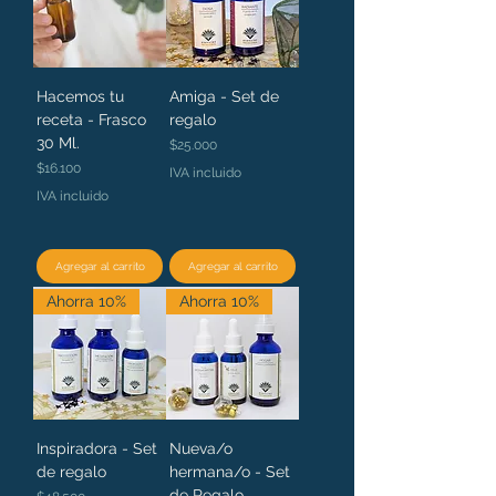
Hacemos tu
Amiga - Set de
receta - Frasco
regalo
30 Ml.
Precio
$25.000
Precio
$16.100
IVA incluido
IVA incluido
Agregar al carrito
Agregar al carrito
Ahorra 10%
Ahorra 10%
Inspiradora - Set
Nueva/o
de regalo
hermana/o - Set
de Regalo
Precio