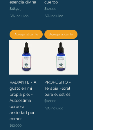
esencia divina
cuerpo
Precio
Precio
$18.975
$12.000
IVA incluido
IVA incluido
Agregar al carrito
Agregar al carrito
RADIANTE - A
PROPÓSITO -
gusto en mi
Terapia Floral
propia piel -
para el estrés
Autoestima
Precio
$12.000
corporal,
IVA incluido
ansiedad por
comer
Precio
$12.000