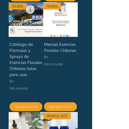
Gratis
Gratis
Catálogo de
Manual Esencias
Fórmulas y
Florales Chilenas
Sprays de
Precio
$0
Esencias Florales
IVA incluido
Chilenas listas
para usar
Precio
$0
IVA incluido
Agregar al carrito
Agregar al carrito
Ahorra 10%