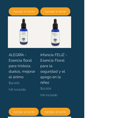
Agregar al carrito
Agregar al carrito
ALEGRÍA -
Infancia FELIZ -
Esencia floral
Esencia Floral
para tristeza,
para la
duelos, mejorar
seguridad y el
el ánimo
apego en la
niñez
Precio
$12.000
Precio
$12.000
IVA incluido
IVA incluido
Agregar al carrito
Agregar al carrito