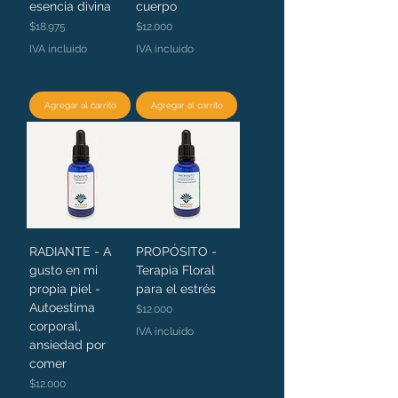
esencia divina
cuerpo
Precio
Precio
$18.975
$12.000
IVA incluido
IVA incluido
Agregar al carrito
Agregar al carrito
RADIANTE - A
PROPÓSITO -
gusto en mi
Terapia Floral
propia piel -
para el estrés
Autoestima
Precio
$12.000
corporal,
IVA incluido
ansiedad por
comer
Precio
$12.000