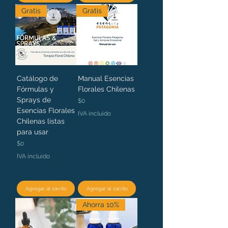
Gratis
Gratis
Catálogo de
Manual Esencias
Fórmulas y
Florales Chilenas
Sprays de
Precio
$0
Esencias Florales
IVA incluido
Chilenas listas
para usar
Precio
$0
IVA incluido
Agregar al carrito
Agregar al carrito
Ahorra 10%