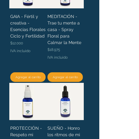
GAIA - Fértil y
MEDITACIÓN -
creativa -
Trae tu mente a
Esencias Florales
casa - Spray
Ciclo y Fertilidad
Floral para
Calmar la Mente
Precio
$12.000
Precio
$18.975
IVA incluido
IVA incluido
Agregar al carrito
Agregar al carrito
PROTECCIÓN -
SUEÑO - Honro
Respeto mi
los ritmos de mi