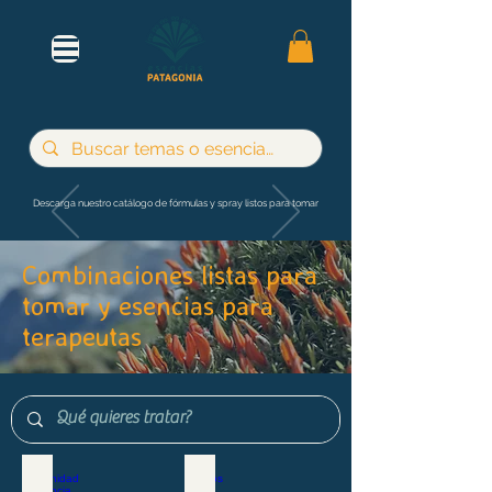
Descarga nuestro catálogo de fórmulas y spray listos para tomar
Combinaciones listas para
tomar y esencias para
terapeutas
Maternidad e infancia
Adultos y jóvenes