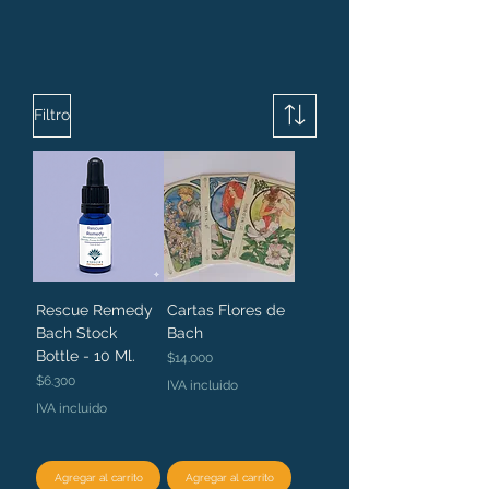
Filtro
Rescue Remedy
Cartas Flores de
Bach Stock
Bach
Bottle - 10 Ml.
Precio
$14.000
Precio
$6.300
IVA incluido
IVA incluido
Agregar al carrito
Agregar al carrito