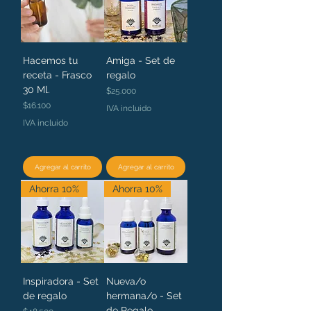
Hacemos tu
Amiga - Set de
receta - Frasco
regalo
30 Ml.
Precio
$25.000
Precio
$16.100
IVA incluido
IVA incluido
Agregar al carrito
Agregar al carrito
Ahorra 10%
Ahorra 10%
Inspiradora - Set
Nueva/o
de regalo
hermana/o - Set
de Regalo
Precio