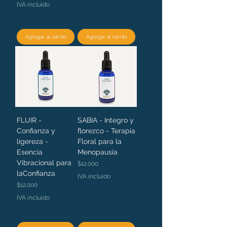
IVA incluido
Agregar al carrito
Agregar al carrito
FLUIR -
SABIA - Integro y
Confianza y
florezco - Terapia
ligereza -
Floral para la
Esencia
Menopausia
Vibracional para
Precio
$12.000
laConfianza
IVA incluido
Precio
$12.000
IVA incluido