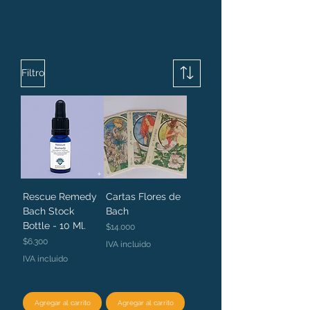
Filtro
Rescue Remedy
Cartas Flores de
Bach Stock
Bach
Bottle - 10 Ml.
Precio
$14.000
Precio
$6.300
IVA incluido
IVA incluido
Agregar al carrito
Agregar al carrito