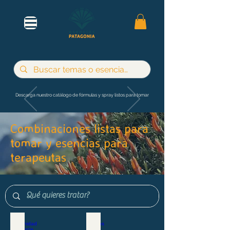
Descarga nuestro catálogo de fórmulas y spray listos para tomar
Combinaciones listas para
tomar y esencias para
terapeutas
Maternidad e infancia
Adultos y jóvenes