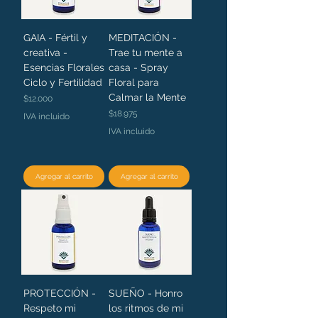
GAIA - Fértil y
MEDITACIÓN -
creativa -
Trae tu mente a
Esencias Florales
casa - Spray
Ciclo y Fertilidad
Floral para
Calmar la Mente
Precio
$12.000
Precio
$18.975
IVA incluido
IVA incluido
Agregar al carrito
Agregar al carrito
PROTECCIÓN -
SUEÑO - Honro
Respeto mi
los ritmos de mi