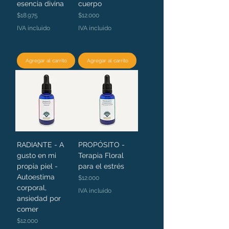
esencia divina
cuerpo
Precio
Precio
$18.975
$12.000
IVA incluido
IVA incluido
Agregar al carrito
Agregar al carrito
RADIANTE - A
PROPÓSITO -
gusto en mi
Terapia Floral
propia piel -
para el estrés
Autoestima
Precio
$12.000
corporal,
IVA incluido
ansiedad por
comer
Precio
$12.000