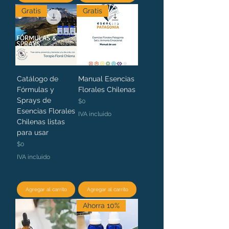
Gratis
Gratis
Catálogo de
Manual Esencias
Fórmulas y
Florales Chilenas
Sprays de
Precio
$0
Esencias Florales
IVA incluido
Chilenas listas
para usar
Precio
$0
IVA incluido
Agregar al carrito
Agregar al carrito
Ahorra 10%