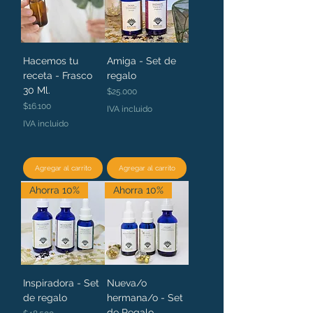
Hacemos tu
Amiga - Set de
receta - Frasco
regalo
30 Ml.
Precio
$25.000
Precio
$16.100
IVA incluido
IVA incluido
Agregar al carrito
Agregar al carrito
Ahorra 10%
Ahorra 10%
Inspiradora - Set
Nueva/o
de regalo
hermana/o - Set
de Regalo
Precio