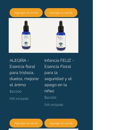
Agregar al carrito
Agregar al carrito
ALEGRÍA -
Infancia FELIZ -
Esencia floral
Esencia Floral
para tristeza,
para la
duelos, mejorar
seguridad y el
el ánimo
apego en la
niñez
Precio
$12.000
Precio
$12.000
IVA incluido
IVA incluido
Agregar al carrito
Agregar al carrito