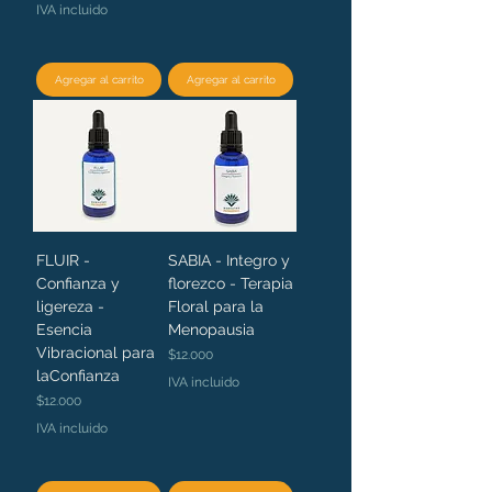
IVA incluido
Agregar al carrito
Agregar al carrito
FLUIR -
SABIA - Integro y
Confianza y
florezco - Terapia
ligereza -
Floral para la
Esencia
Menopausia
Vibracional para
Precio
$12.000
laConfianza
IVA incluido
Precio
$12.000
IVA incluido