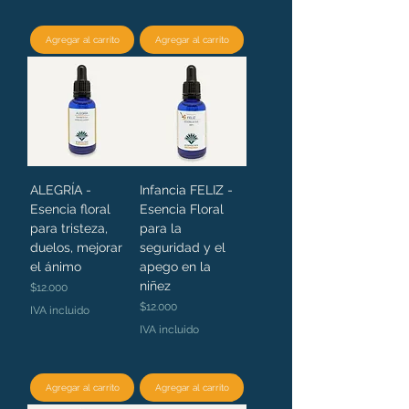
Agregar al carrito
Agregar al carrito
ALEGRÍA -
Infancia FELIZ -
Esencia floral
Esencia Floral
para tristeza,
para la
duelos, mejorar
seguridad y el
el ánimo
apego en la
niñez
Precio
$12.000
Precio
$12.000
IVA incluido
IVA incluido
Agregar al carrito
Agregar al carrito