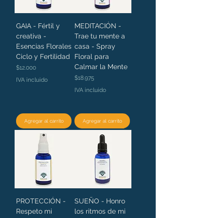
GAIA - Fértil y
MEDITACIÓN -
creativa -
Trae tu mente a
Esencias Florales
casa - Spray
Ciclo y Fertilidad
Floral para
Calmar la Mente
Precio
$12.000
Precio
$18.975
IVA incluido
IVA incluido
Agregar al carrito
Agregar al carrito
PROTECCIÓN -
SUEÑO - Honro
Respeto mi
los ritmos de mi