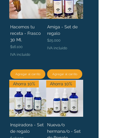
Hacemos tu
Amiga - Set de
receta - Frasco
regalo
30 Ml.
Precio
$25.000
Precio
$16.100
IVA incluido
IVA incluido
Agregar al carrito
Agregar al carrito
Ahorra 10%
Ahorra 10%
Inspiradora - Set
Nueva/o
de regalo
hermana/o - Set
de Regalo
Precio