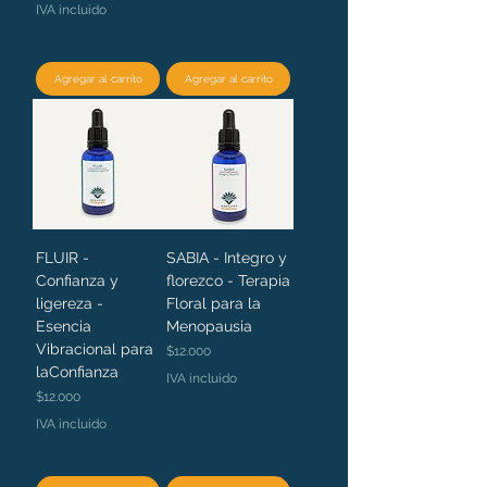
IVA incluido
Agregar al carrito
Agregar al carrito
FLUIR -
SABIA - Integro y
Confianza y
florezco - Terapia
ligereza -
Floral para la
Esencia
Menopausia
Vibracional para
Precio
$12.000
laConfianza
IVA incluido
Precio
$12.000
IVA incluido