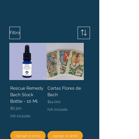
Filtro
Rescue Remedy
Cartas Flores de
Bach Stock
Bach
Bottle - 10 Ml.
Precio
$14.000
Precio
$6.300
IVA incluido
IVA incluido
Agregar al carrito
Agregar al carrito