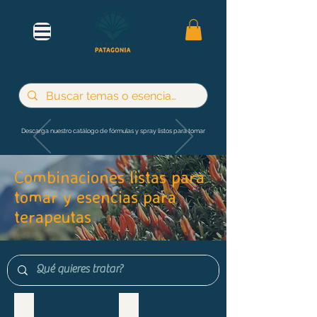
Descarga nuestro catálogo de fórmulas y spray listos para tomar
Combinaciones listas para
tomar y esencias para
terapeutas
Maternidad e infancia
Adultos y jóvenes