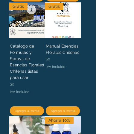
Gratis
Gratis
Catálogo de
Manual Esencias
Fórmulas y
Florales Chilenas
Sprays de
Precio
$0
Esencias Florales
IVA incluido
Chilenas listas
para usar
Precio
$0
IVA incluido
Agregar al carrito
Agregar al carrito
Ahorra 10%