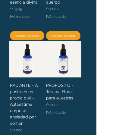
esencia divina
cuerpo
Precio
Precio
$18.975
$12.000
IVA incluido
IVA incluido
Agregar al carrito
Agregar al carrito
RADIANTE - A
PROPÓSITO -
gusto en mi
Terapia Floral
propia piel -
para el estrés
Autoestima
Precio
$12.000
corporal,
IVA incluido
ansiedad por
comer
Precio
$12.000