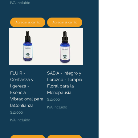
IVA incluido
Agregar al carrito
Agregar al carrito
FLUIR -
SABIA - Integro y
Confianza y
florezco - Terapia
ligereza -
Floral para la
Esencia
Menopausia
Vibracional para
Precio
$12.000
laConfianza
IVA incluido
Precio
$12.000
IVA incluido