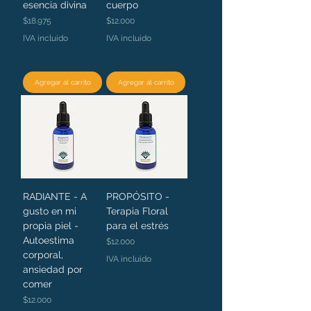
esencia divina
cuerpo
Precio
Precio
$18.975
$12.000
IVA incluido
IVA incluido
Agregar al carrito
Agregar al carrito
RADIANTE - A
PROPÓSITO -
gusto en mi
Terapia Floral
propia piel -
para el estrés
Autoestima
Precio
$12.000
corporal,
IVA incluido
ansiedad por
comer
Precio
$12.000