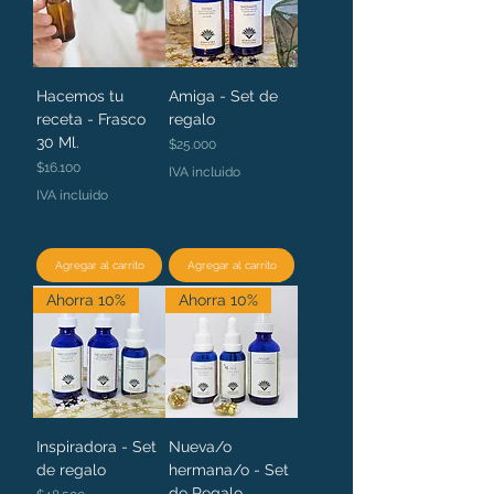
Hacemos tu
Amiga - Set de
receta - Frasco
regalo
30 Ml.
Precio
$25.000
Precio
$16.100
IVA incluido
IVA incluido
Agregar al carrito
Agregar al carrito
Ahorra 10%
Ahorra 10%
Inspiradora - Set
Nueva/o
de regalo
hermana/o - Set
de Regalo
Precio