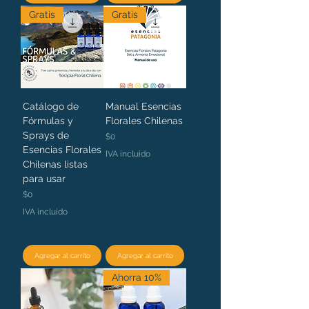
Gratis
Gratis
Catálogo de
Manual Esencias
Fórmulas y
Florales Chilenas
Sprays de
Precio
$0
Esencias Florales
IVA incluido
Chilenas listas
para usar
Precio
$0
IVA incluido
Agregar al carrito
Agregar al carrito
Ahorra 10%