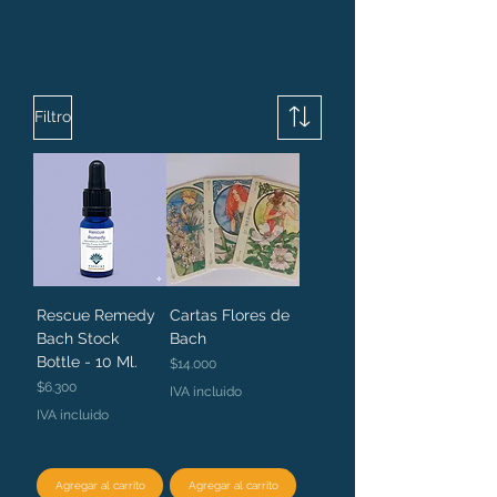
Filtro
Rescue Remedy
Cartas Flores de
Bach Stock
Bach
Bottle - 10 Ml.
Precio
$14.000
Precio
$6.300
IVA incluido
IVA incluido
Agregar al carrito
Agregar al carrito