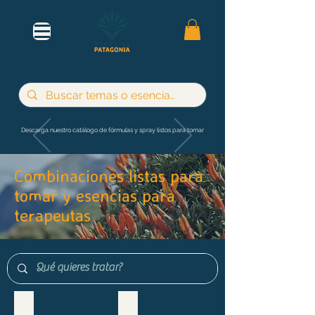
Descarga nuestro catálogo de fórmulas y spray listos para tomar
Combinaciones listas para
tomar y esencias para
terapeutas
Maternidad e infancia
Adultos y jóvenes