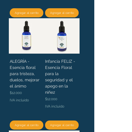
Agregar al carrito
Agregar al carrito
ALEGRÍA -
Infancia FELIZ -
Esencia floral
Esencia Floral
para tristeza,
para la
duelos, mejorar
seguridad y el
el ánimo
apego en la
niñez
Precio
$12.000
Precio
$12.000
IVA incluido
IVA incluido
Agregar al carrito
Agregar al carrito