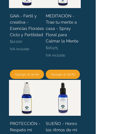
GAIA - Fértil y
MEDITACIÓN -
creativa -
Trae tu mente a
Esencias Florales
casa - Spray
Ciclo y Fertilidad
Floral para
Calmar la Mente
Precio
$12.000
Precio
$18.975
IVA incluido
IVA incluido
Agregar al carrito
Agregar al carrito
PROTECCIÓN -
SUEÑO - Honro
Respeto mi
los ritmos de mi