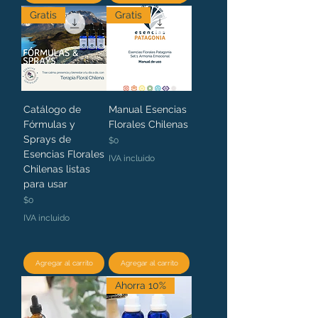
Gratis
Gratis
Catálogo de
Manual Esencias
Fórmulas y
Florales Chilenas
Sprays de
Precio
$0
Esencias Florales
IVA incluido
Chilenas listas
para usar
Precio
$0
IVA incluido
Agregar al carrito
Agregar al carrito
Ahorra 10%