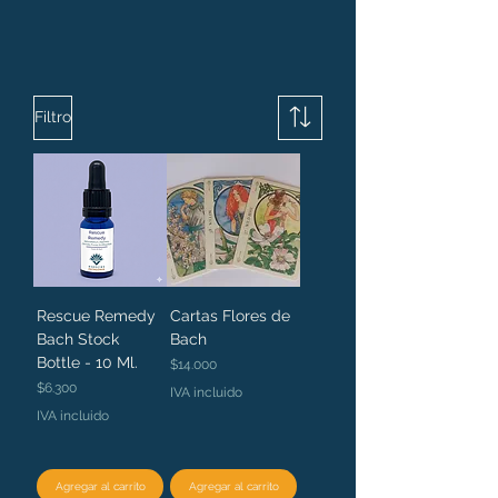
Filtro
Rescue Remedy
Cartas Flores de
Bach Stock
Bach
Bottle - 10 Ml.
Precio
$14.000
Precio
$6.300
IVA incluido
IVA incluido
Agregar al carrito
Agregar al carrito