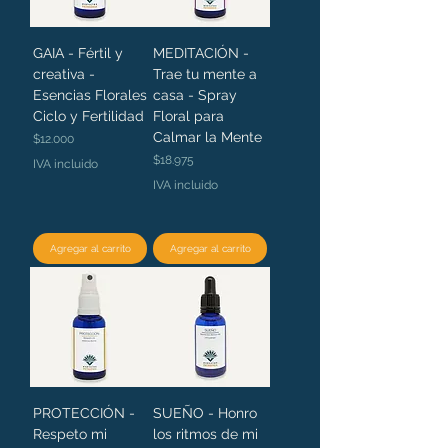
GAIA - Fértil y
MEDITACIÓN -
creativa -
Trae tu mente a
Esencias Florales
casa - Spray
Ciclo y Fertilidad
Floral para
Calmar la Mente
Precio
$12.000
Precio
$18.975
IVA incluido
IVA incluido
Agregar al carrito
Agregar al carrito
PROTECCIÓN -
SUEÑO - Honro
Respeto mi
los ritmos de mi