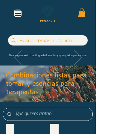
Descarga nuestro catálogo de fórmulas y spray listos para tomar
Combinaciones listas para
tomar y esencias para
terapeutas
Maternidad e infancia
Adultos y jóvenes