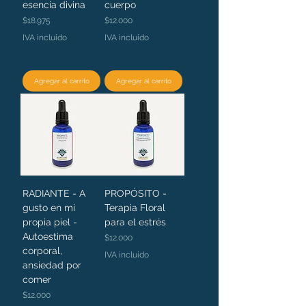
esencia divina
cuerpo
Precio
Precio
$18.975
$12.000
IVA incluido
IVA incluido
Agregar al carrito
Agregar al carrito
RADIANTE - A
PROPÓSITO -
gusto en mi
Terapia Floral
propia piel -
para el estrés
Autoestima
Precio
$12.000
corporal,
IVA incluido
ansiedad por
comer
Precio
$12.000