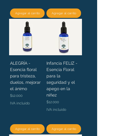
Agregar al carrito
Agregar al carrito
ALEGRÍA -
Infancia FELIZ -
Esencia floral
Esencia Floral
para tristeza,
para la
duelos, mejorar
seguridad y el
el ánimo
apego en la
niñez
Precio
$12.000
Precio
$12.000
IVA incluido
IVA incluido
Agregar al carrito
Agregar al carrito