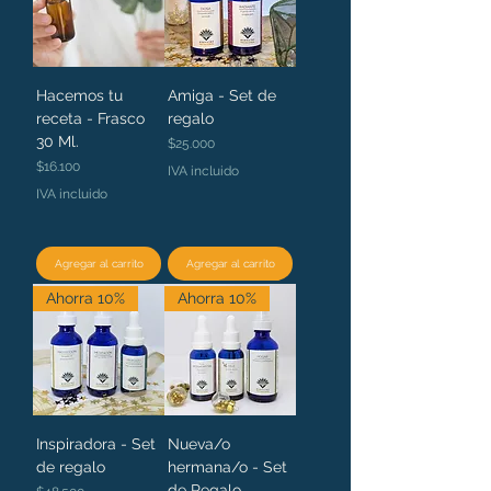
Hacemos tu
Amiga - Set de
receta - Frasco
regalo
30 Ml.
Precio
$25.000
Precio
$16.100
IVA incluido
IVA incluido
Agregar al carrito
Agregar al carrito
Ahorra 10%
Ahorra 10%
Inspiradora - Set
Nueva/o
de regalo
hermana/o - Set
de Regalo
Precio