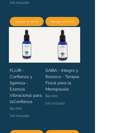
IVA incluido
Agregar al carrito
Agregar al carrito
FLUIR -
SABIA - Integro y
Confianza y
florezco - Terapia
ligereza -
Floral para la
Esencia
Menopausia
Vibracional para
Precio
$12.000
laConfianza
IVA incluido
Precio
$12.000
IVA incluido