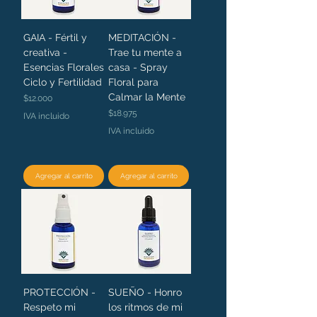
GAIA - Fértil y
MEDITACIÓN -
creativa -
Trae tu mente a
Esencias Florales
casa - Spray
Ciclo y Fertilidad
Floral para
Calmar la Mente
Precio
$12.000
Precio
$18.975
IVA incluido
IVA incluido
Agregar al carrito
Agregar al carrito
PROTECCIÓN -
SUEÑO - Honro
Respeto mi
los ritmos de mi