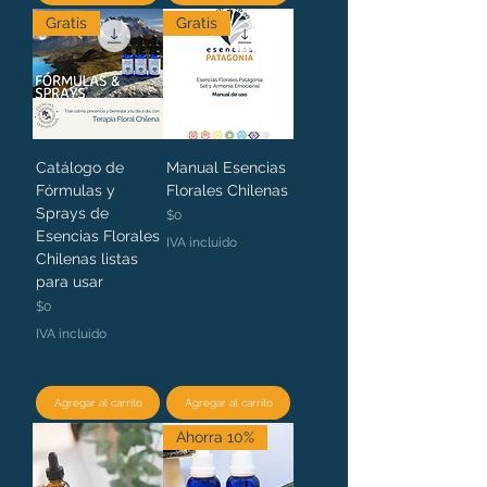
Gratis
Gratis
Catálogo de
Manual Esencias
Fórmulas y
Florales Chilenas
Sprays de
Precio
$0
Esencias Florales
IVA incluido
Chilenas listas
para usar
Precio
$0
IVA incluido
Agregar al carrito
Agregar al carrito
Ahorra 10%