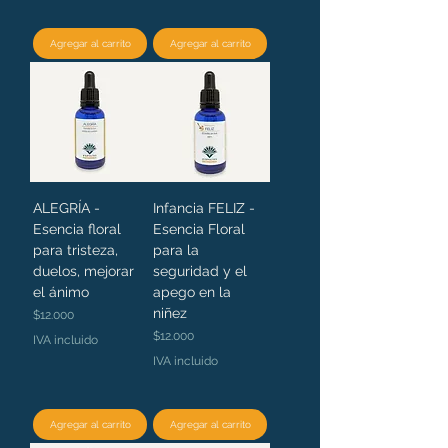
Agregar al carrito
Agregar al carrito
ALEGRÍA -
Infancia FELIZ -
Esencia floral
Esencia Floral
para tristeza,
para la
duelos, mejorar
seguridad y el
el ánimo
apego en la
niñez
Precio
$12.000
Precio
$12.000
IVA incluido
IVA incluido
Agregar al carrito
Agregar al carrito