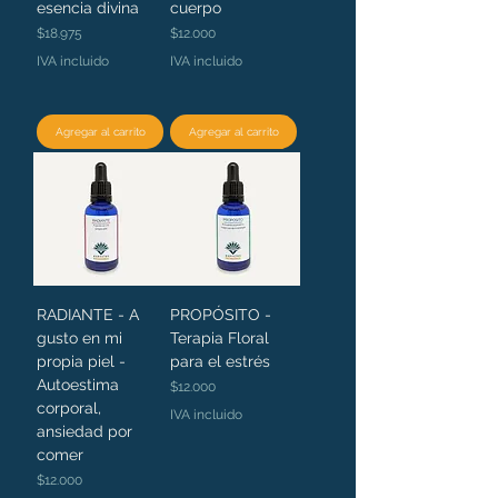
esencia divina
cuerpo
Precio
Precio
$18.975
$12.000
IVA incluido
IVA incluido
Agregar al carrito
Agregar al carrito
RADIANTE - A
PROPÓSITO -
gusto en mi
Terapia Floral
propia piel -
para el estrés
Autoestima
Precio
$12.000
corporal,
IVA incluido
ansiedad por
comer
Precio
$12.000