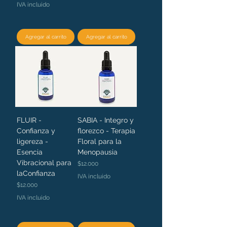
IVA incluido
Agregar al carrito
Agregar al carrito
FLUIR -
SABIA - Integro y
Confianza y
florezco - Terapia
ligereza -
Floral para la
Esencia
Menopausia
Vibracional para
Precio
$12.000
laConfianza
IVA incluido
Precio
$12.000
IVA incluido