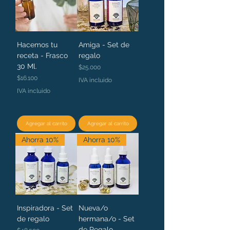
Hacemos tu
Amiga - Set de
receta - Frasco
regalo
30 Ml.
Precio
$25.000
Precio
$16.100
IVA incluido
IVA incluido
Agregar al carrito
Agregar al carrito
Ahorra 10%
Ahorra 10%
Inspiradora - Set
Nueva/o
de regalo
hermana/o - Set
de Regalo
Precio