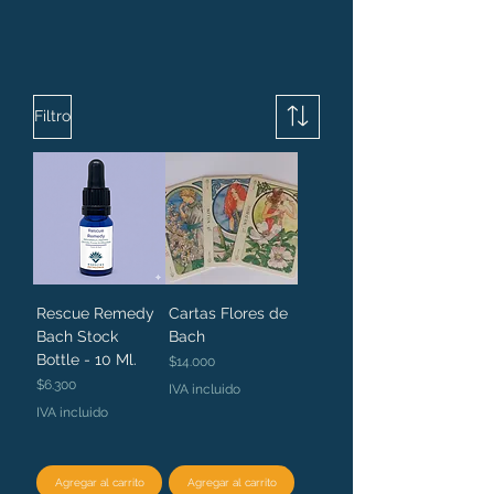
Filtro
Rescue Remedy
Cartas Flores de
Bach Stock
Bach
Bottle - 10 Ml.
Precio
$14.000
Precio
$6.300
IVA incluido
IVA incluido
Agregar al carrito
Agregar al carrito