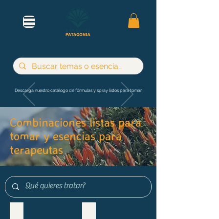
Descarga nuestro catálogo de fórmulas y spray listos para tomar
Combinaciones listas para
tomar y esencias para
terapeutas
Maternidad e infancia
Adultos y jóvenes