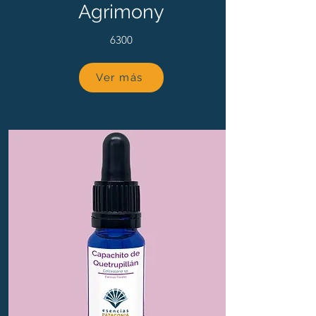
Agrimony
6300
Ver más