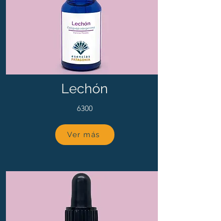
Lechón
6300
Ver más