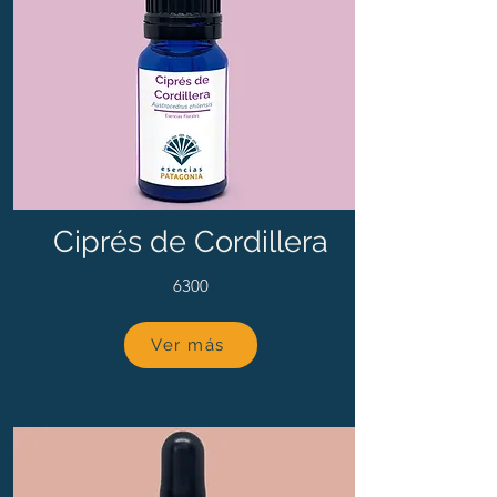
Ciprés de Cordillera
6300
Ver más