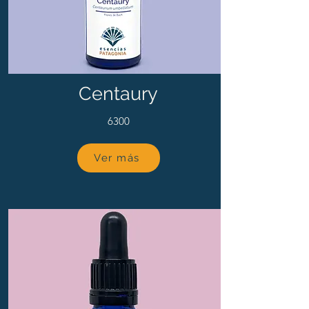
Centaury
6300
Ver más