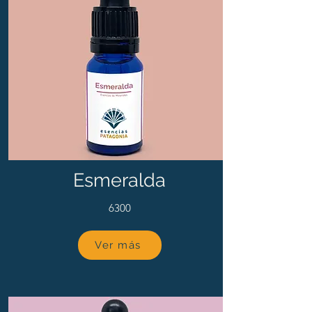
Esmeralda
6300
Ver más