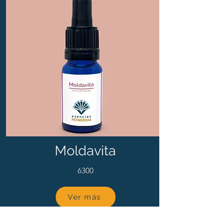
Moldavita
6300
Ver más