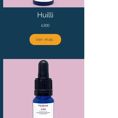
Huilli
6300
Ver más