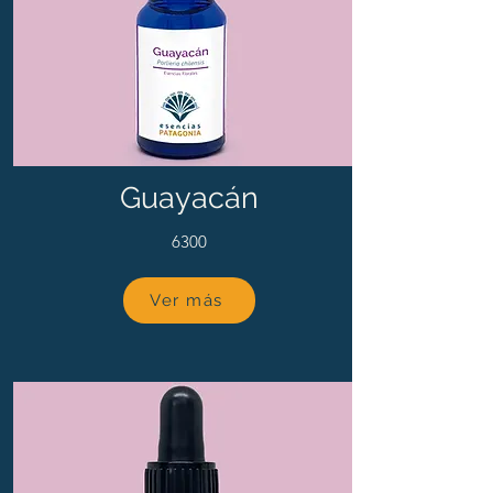
Guayacán
6300
Ver más