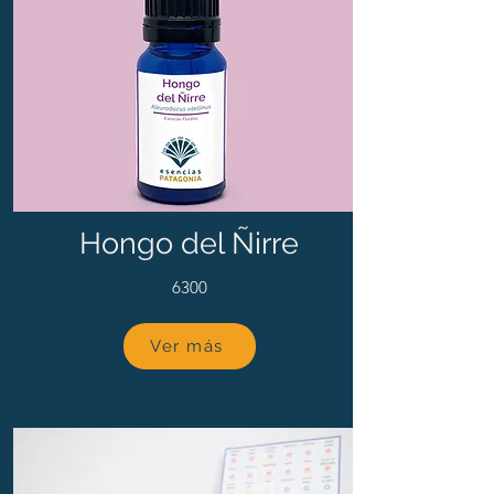
Hongo del Ñirre
6300
Ver más