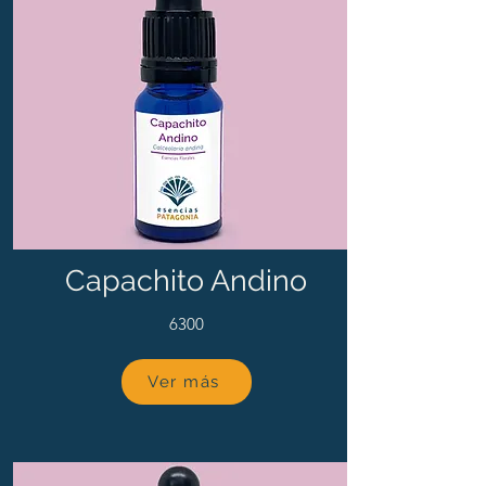
Capachito Andino
6300
Ver más