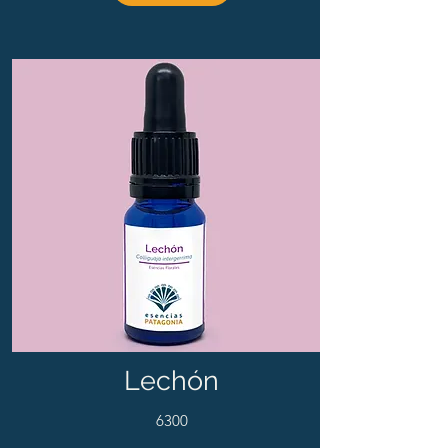
Lechón
6300