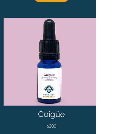
Coigüe
6300